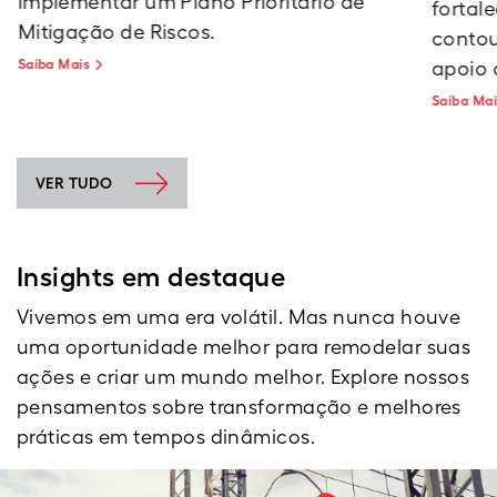
implementar um Plano Prioritário de
fortal
Mitigação de Riscos.
contou
Saiba Mais
apoio 
Saiba Ma
VER TUDO
Insights em destaque
Vivemos em uma era volátil. Mas nunca houve
uma oportunidade melhor para remodelar suas
ações e criar um mundo melhor. Explore nossos
pensamentos sobre transformação e melhores
práticas em tempos dinâmicos.