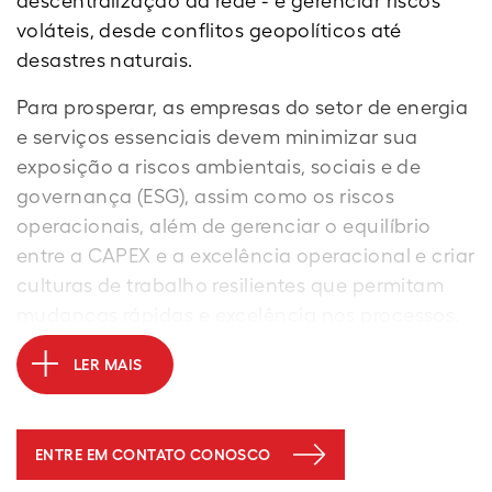
descentralização da rede - e gerenciar riscos
voláteis, desde conflitos geopolíticos até
desastres naturais.
Para prosperar, as empresas do setor de energia
e serviços essenciais devem minimizar sua
exposição a riscos ambientais, sociais e de
governança (ESG), assim como os riscos
operacionais, além de gerenciar o equilíbrio
entre a CAPEX e a excelência operacional e criar
culturas de trabalho resilientes que permitam
mudanças rápidas e excelência nos processos.
LER MAIS
ENTRE EM CONTATO CONOSCO