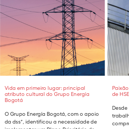
Vida em primeiro lugar: principal
Paixão
atributo cultural do Grupo Energía
de HSE
Bogotá
Desde 
O Grupo Energía Bogotá, com o apoio
trabal
+
da dss
, identificou a necessidade de
compro