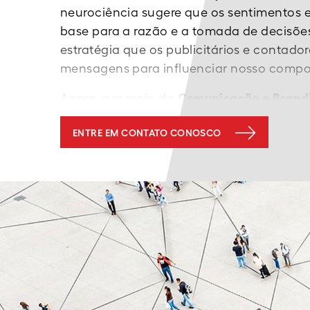
neurociência sugere que os sentimentos
base para a razão e a tomada de decisões
estratégia que os publicitários e contad
mensagens para influenciar nosso compo
Agora, por meio da
Comunicação e Brand
abordagem para envolver os colaborado
ENTRE EM CONTATO CONOSCO
relação à segurança, excelência operacio
ou qualquer transformação cultural dese