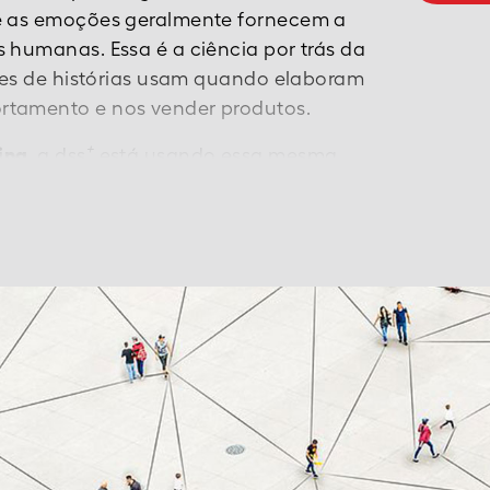
 e as emoções geralmente fornecem a
 humanas. Essa é a ciência por trás da
ores de histórias usam quando elaboram
rtamento e nos vender produtos.
+
ing
, a dss
está usando essa mesma
res e mudar comportamentos em
nal, diversidade, equidade e inclusão
jada.