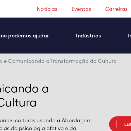
Notícias
Eventos
Carreiras
mo podemos ajudar
Indústrias
I
o e Comunicando a Transformação da Cultura
icando a
Cultura
mamos culturas usando a Abordagem
LE
ias da psicologia afetiva e da