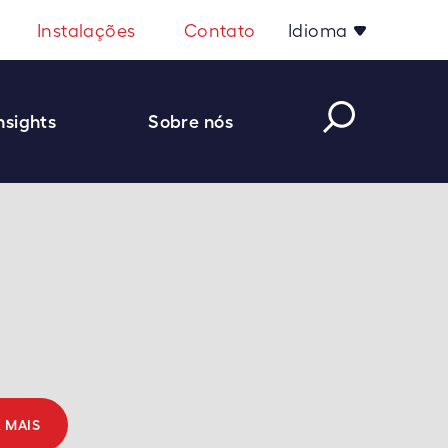
Instalações
Contato
Idioma
nsights
Sobre nós
R MAIS