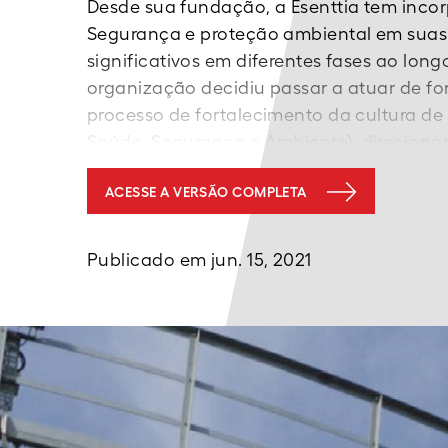
Desde sua fundação, a Esenttia tem inco
Segurança e proteção ambiental em suas
significativos em diferentes fases ao long
organização decidiu passar a atuar de 
processo de fortalecimento da cultura de 
Saúde, Segurança e Ambiente), direciona
melhores práticas de Segurança com bas
ACESSE A VERSÃO COMPLETA
pessoas. A iniciativa recebeu apoio metod
forma contínua.
Publicado em jun. 15, 2021