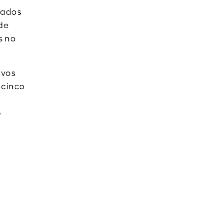
zados
de
s no
ivos
 cinco
o