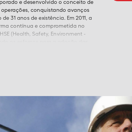
rporado e desenvolvido o conceito de
 operações, conquistando avanços
o de 31 anos de existência. Em 2011, a
forma contínua e comprometida no
HSE (Health, Safety, Environment -
ndo os esforços para a adoção das
e na atitude e no comportamento das
+
ológico, técnico e gerencial da dss
de