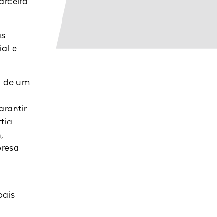
arceira
as
ial e
o de um
arantir
ttia
,
presa
pais