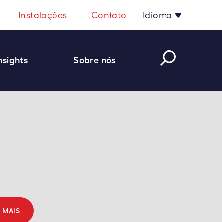
Instalações
Contato
Idioma
nsights
Sobre nós
R MAIS