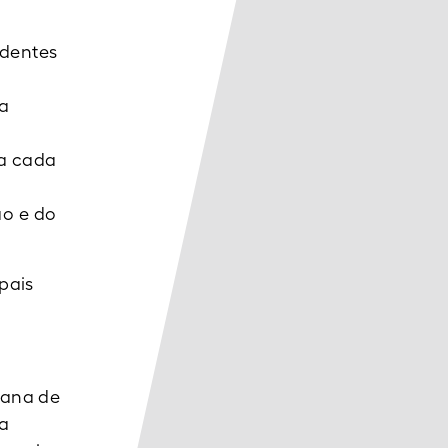
identes
da
va cada
ão e do
pais
iana de
 a