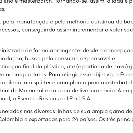
ietileno e masterbatch. Tornando-se, assim, aliada e p
as.
ão, pela manutenção e pela melhoria contínua de bo
ocessos, conseguindo assim incrementar o valor soc
inistrada de forma abrangente: desde a concepçã
produção, busca pelo consumo responsável e
inação final do plástico, até (e partindo de novo) g
alor aos produtos. Para atingir esse objetivo, a Esen
ropileno, um splitter e uma planta para masterbatch
rial de Mamonal e na zona de livre comércio. A em
al, a Esenttia Resinas del Perú S.A.
toneladas nas diversas linhas de sua ampla gama de
olômbia e exportadas para 24 países. Os três princi