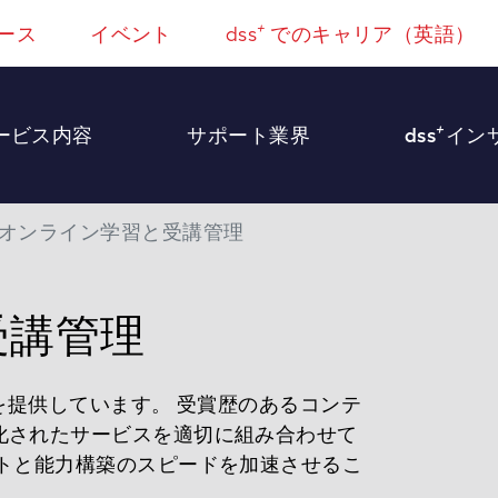
+
ース
イベント
dss
でのキャリア（英語）
+
ービス内容
サポート業界
dss
イン
オンライン学習と受講管理
受講管理
提供しています。 受賞歴のあるコンテ
化されたサービスを適切に組み合わせて
ントと能力構築のスピードを加速させるこ